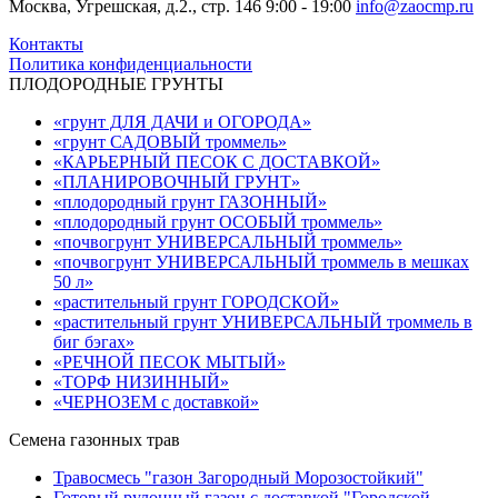
Москва, Угрешская, д.2., стр. 146
9:00 - 19:00
info@zaocmp.ru
Контакты
Политика конфиденциальности
ПЛОДОРОДНЫЕ ГРУНТЫ
«грунт ДЛЯ ДАЧИ и ОГОРОДА»
«грунт САДОВЫЙ троммель»
«КАРЬЕРНЫЙ ПЕСОК С ДОСТАВКОЙ»
«ПЛАНИРОВОЧНЫЙ ГРУНТ»
«плодородный грунт ГАЗОННЫЙ»
«плодородный грунт ОСОБЫЙ троммель»
«почвогрунт УНИВЕРСАЛЬНЫЙ троммель»
«почвогрунт УНИВЕРСАЛЬНЫЙ троммель в мешках
50 л»
«растительный грунт ГОРОДСКОЙ»
«растительный грунт УНИВЕРСАЛЬНЫЙ троммель в
биг бэгах»
«РЕЧНОЙ ПЕСОК МЫТЫЙ»
«ТОРФ НИЗИННЫЙ»
«ЧЕРНОЗЕМ с доставкой»
Семена газонных трав
Травосмесь "газон Загородный Морозостойкий"
Готовый рулонный газон с доставкой "Городской