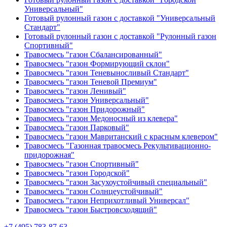
Универсальный"
Готовый рулонный газон с доставкой "Универсальный
Стандарт"
Готовый рулонный газон с доставкой "Рулонный газон
Спортивный"
Травосмесь "газон Сбалансированный"
Травосмесь "газон Формирующий склон"
Травосмесь "газон Теневыносливый Стандарт"
Травосмесь "газон Теневой Премиум"
Травосмесь "газон Ленивый"
Травосмесь "газон Универсальный"
Травосмесь "газон Придорожный"
Травосмесь "газон Медоносный из клевера"
Травосмесь "газон Парковый"
Травосмесь "газон Мавританский с красным клевером"
Травосмесь "Газонная травосмесь Рекультивационно-
придорожная"
Травосмесь "газон Спортивный"
Травосмесь "газон Городской"
Травосмесь "газон Засухоустойчивый специальный"
Травосмесь "газон Солнцеустойчивый"
Травосмесь "газон Неприхотливый Универсал"
Травосмесь "газон Быстровсходящий"
+7 (495) 783-87-63