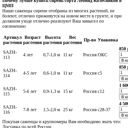
Почему лучше купить сирень сорта Леонид Колесников в
ЦМП
Наши саженцы сирени отобраны из многих растений, не
болеют, отлично приживутся на новом месте в грунте, и при
должном уходе отлично реализуют Ваш замысел по
озеленению
Артикул
Возраст
Высота
Вес
Пр-во
Упаковка
растения
растения
растения
растения
850
SAZH-
4 лет
0,7-1,0 м
11 кг
Россия
ОКС
113
В к
850
SAZH-
4-5 лет
0,6-1,0 м
11 кг
Россия
с5
114
В к
1 60
SAZH-
5-6 лет
0,9-1,3 м
15 кг
Россия
с12
115
В к
4 50
SAZH-
7-8 лет
1,5-2,0 м
25 кг
Россия
с28-37
116
В к
Покупая саженцы и крупномеры Вам необходимо знать что:
Доставка по всей России