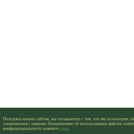
Пользуясь нашим сайтом, вы соглашаетесь с тем, что мы используем co
ознакомиться с нашими Положениями об использовании файлов cookie
конфиденциальности нажмите
здесь