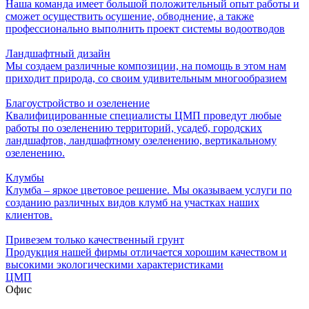
Наша команда имеет большой положительный опыт работы и
сможет осуществить осушение, обводнение, а также
профессионально выполнить проект системы водоотводов
Ландшафтный дизайн
Мы создаем различные композиции, на помощь в этом нам
приходит природа, со своим удивительным многообразием
Благоустройство и озеленение
Квалифицированные специалисты ЦМП проведут любые
работы по озеленению территорий, усадеб, городских
ландшафтов, ландшафтному озеленению, вертикальному
озеленению.
Клумбы
Клумба – яркое цветовое решение. Мы оказываем услуги по
созданию различных видов клумб на участках наших
клиентов.
Привезем только качественный грунт
Продукция нашей фирмы отличается хорошим качеством и
высокими экологическими характеристиками
ЦМП
Офис