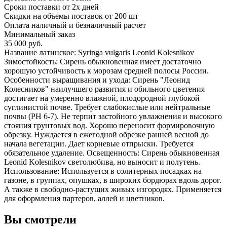
Сроки поставки от 2х дней
Скидки на объемы поставок от 200 шт
Оплата наличный и безналичный расчет
Минимальный заказ
35 000 руб.
Название латинское: Syringa vulgaris Leonid Kolesnikov
Зимостойкость: Сирень обыкновенная имеет достаточно
хорошую устойчивость к морозам средней полосы России.
Особенности выращивания и ухода: Сирень "Леонид
Колесников" наилучшего развития и обильного цветения
достигает на умеренно влажной, плодородной глубокой
суглинистой почве. Требует слабокислые или нейтральные
почвы (PH 6-7). Не терпит застойного увлажнения и высокого
стояния грунтовых вод. Хорошо переносит формировочную
обрезку. Нуждается в ежегодной обрезке ранней весной до
начала вегетации. Дает корневые отпрыски. Требуется
обязательное удаление. Освещенность: Сирень обыкновенная
Leonid Kolesnikov светолюбива, но выносит и полутень.
Использование: Используется в солитерных посадках на
газоне, в группах, опушках, в широких бордюрах вдоль дорог.
А также в свободно-растущих живых изгородях. Применяется
для оформления партеров, аллей и цветников.
Вы смотрели