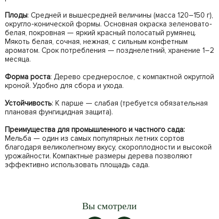
Плоды
: Средней и вышесредней величины (масса 120–150 г),
округло-конической формы. Основная окраска зеленовато-
белая, покровная — яркий красный полосатый румянец.
Мякоть белая, сочная, нежная, с сильным конфетным
ароматом. Срок потребления — позднелетний, хранение 1–2
месяца.
Форма роста
: Дерево среднерослое, с компактной округлой
кроной. Удобно для сбора и ухода.
Устойчивость
: К парше — слабая (требуется обязательная
плановая фунгицидная защита).
Преимущества для промышленного и частного сада:
Мельба — один из самых популярных летних сортов
благодаря великолепному вкусу, скороплодности и высокой
урожайности. Компактные размеры дерева позволяют
эффективно использовать площадь сада.
Вы смотрели