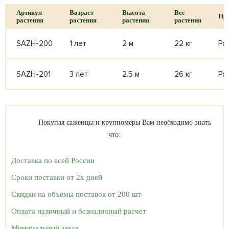
Артикул
Возраст
Высота
Вес
Пр-
растения
растения
растения
растения
SAZH-200
1 лет
2 м
22 кг
Ро
SAZH-201
3 лет
2.5 м
26 кг
Ро
Покупая саженцы и крупномеры Вам необходимо знать
что:
Доставка по всей России
Сроки поставки от 2х дней
Скидки на объемы поставок от 200 шт
Оплата наличный и безналичный расчет
Минимальный заказ