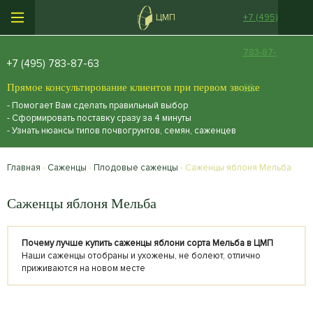
ЦМП
+7 (495)
783-87-
+7 (495) 783-87-63
Прямое консультирование клиентов при первом звонке
63
- Помогает Вам сделать правильный выбор
- Сформировать поставку сразу за 4 минуты
- Узнать нюансы типов почвогрунтов, семян, саженцев
Главная
-
Саженцы
-
Плодовые саженцы
- Саженцы яблоня Мельба
Саженцы яблоня Мельба
Почему лучше купить саженцы яблони сорта Мельба в ЦМП
Наши саженцы отобраны и ухожены, не болеют, отлично
приживаются на новом месте