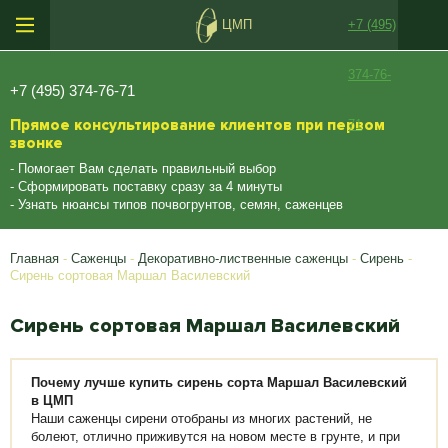
ЦМП
+7 (495)
374-76-
+7 (495) 374-76-71
Прямое консультирование клиентов при первом
71
звонке
- Помогает Вам сделать правильный выбор
- Сформировать поставку сразу за 4 минуты
- Узнать нюансы типов почвогрунтов, семян, саженцев
Главная
-
Саженцы
-
Декоративно-лиственные саженцы
-
Сирень
-
Сирень сортовая Маршал Василевский
Сирень сортовая Маршал Василевский
Почему лучше купить сирень сорта Маршал Василевский
в ЦМП
Наши саженцы сирени отобраны из многих растений, не
болеют, отлично приживутся на новом месте в грунте, и при