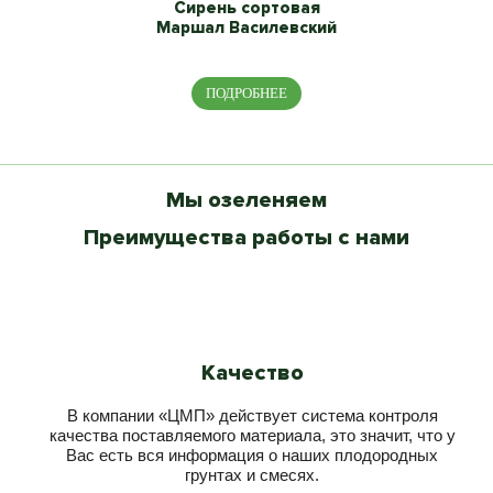
Сирень сортовая
Маршал Василевский
ПОДРОБНЕЕ
Мы озеленяем
Новые Жилые Комплексы
Аэропорт Шереметьево
Екатерининский парк
Павшинская пойма
Комплекс Лужники
Московский центр
Парк Сокольники
Серебряный бор
Поклонная гора
КП Миллениум
Парк Горького
ВДНХ
Преимущества работы с нами
Качество
В компании «ЦМП» действует система контроля
качества поставляемого материала, это значит, что у
Вас есть вся информация о наших плодородных
грунтах и смесях.