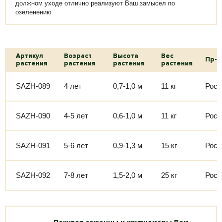
должном уходе отлично реализуют Ваш замысел по
озеленению
Артикул
Возраст
Высота
Вес
Пр-в
растения
растения
растения
растения
SAZH-089
4 лет
0,7-1,0 м
11 кг
Росс
SAZH-090
4-5 лет
0,6-1,0 м
11 кг
Росс
SAZH-091
5-6 лет
0,9-1,3 м
15 кг
Росс
SAZH-092
7-8 лет
1,5-2,0 м
25 кг
Росс