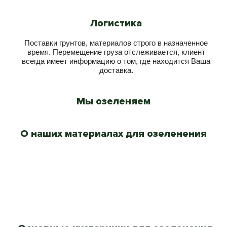
Логистика
Поставки грунтов, материалов строго в назначенное
время. Перемещение груза отслеживается, клиент
всегда имеет информацию о том, где находится Ваша
доставка.
Мы озеленяем
Новые Жилые Комплексы
Аэропорт Шереметьево
Екатерининский парк
Павшинская пойма
Комплекс Лужники
Московский центр
Парк Сокольники
Серебряный бор
Поклонная гора
КП Миллениум
Парк Горького
ВДНХ
О наших материалах для озеленения