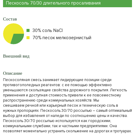
Пескосоль 70/30 длительного просаливания
Состав
30% соль NaCl
70% песок мелкозернистый
Внешний вид
Описание
Пескосоляная смесь занимает лидирующие позиции среди
противогололедных реагентов: с ее помощью эффективно
уменьшаются скользящие свойства дорожного покрытия. Легкость
применения и доступная стоимость привели к ее повсеместному
распространению среди коммунальных хозяйств. Мы
смешиваем речной или карьерный песок и техническую соль в
нужных пропорциях. Пескосоль 30/70 россыпью – самый оптимальный
выбор для избавления от наледи по соотношению цены и качества.
Пескосоль 30/70 россыпью используется как городскими,
коммунальными службами, так и частными предприятиями. Она
позволяет моментально устранить скольжение на дорогах и тротуарах.