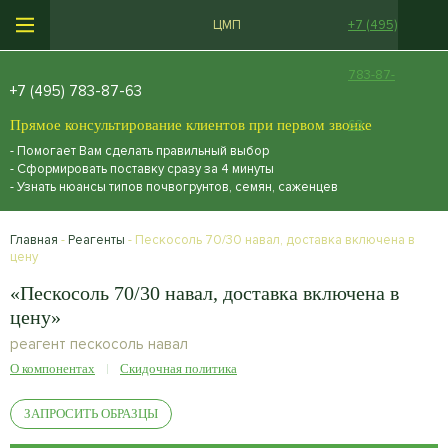
ЦМП
+7 (495)
783-87-
+7 (495) 783-87-63
Прямое консультирование клиентов при первом звонке
63
- Помогает Вам сделать правильный выбор
- Сформировать поставку сразу за 4 минуты
- Узнать нюансы типов почвогрунтов, семян, саженцев
Главная
-
Реагенты
- Пескосоль 70/30 навал, доставка включена в
цену
«Пескосоль 70/30 навал, доставка включена в
цену»
реагент пескосоль навал
О компонентах
Скидочная политика
ЗАПРОСИТЬ ОБРАЗЦЫ