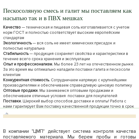
Пескосоляную смесь и галит мы поставляем как
насыпью так и в ПВХ мешках
Качество
— техническая и пищевая соль изготавливается с учетом
норм ГОСТ и полностью соответствует высоким европейским
стандартам
Экологичность
— вся соль не имеет химических присадок и
полностью натуральна
Стабильность
— продукция сохраняет свойства и характеристики в
течение всего срока хранения и эксплуатации
Опыт и профессионализм.
Мы более 23 лет на отечественном рынке.
За это время мы оптимально наладили поставки галита и пескосоли
клиентам
Конкурентная стоимость.
Сотрудничаем напрямую с крупнейшими
производителями и обеспечиваем справедливую ценовую политику
Оптовые продажи.
Мы занимаемся оптовыми продажами и
обеспечиваем отличные условия поставки для покупателей
Поставки.
Широкий выбор способов доставки и оплаты! Работа с
нами гарантирует Вам поставку качественной продукции точно в срок
Сертификат соответствия на соль и песок ЦМП
В компании "ЦМП" действует система контроля качества
поставляемого материала. Мы берем пробы и готовы