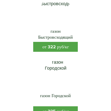
газон
Быстровсходящий
322
от
руб/кг
газон Городской