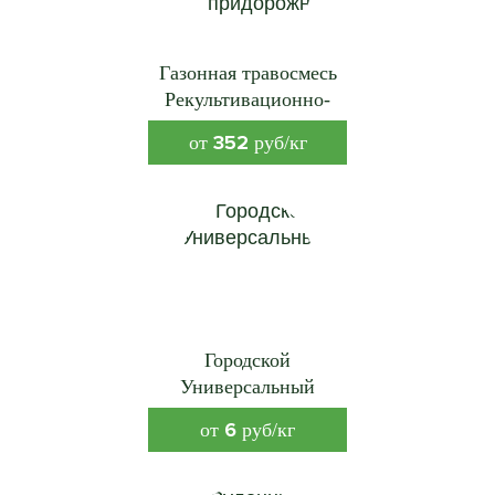
Газонная травосмесь
Рекультивационно-
придорожная
352
от
руб/кг
Городской
Универсальный
6
от
руб/кг