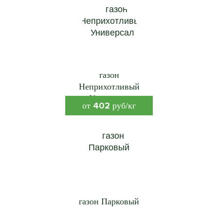
газон
Неприхотливый
Универсал
402
от
руб/кг
газон Парковый