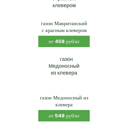
газон Мавританский
с красным клевером
458
от
руб/кг
газон Медоносный из
клевера
548
от
руб/кг