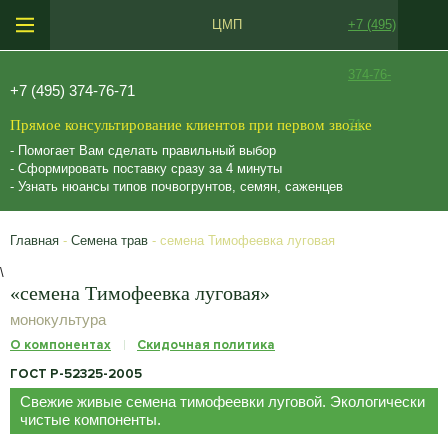
ЦМП
+7 (495)
374-76-
+7 (495) 374-76-71
Прямое консультирование клиентов при первом звонке
71
- Помогает Вам сделать правильный выбор
- Сформировать поставку сразу за 4 минуты
- Узнать нюансы типов почвогрунтов, семян, саженцев
Главная
-
Семена трав
- семена Тимофеевка луговая
\
«семена Тимофеевка луговая»
монокультура
О компонентах
Скидочная политика
ГОСТ Р-52325-2005
Свежие живые семена тимофеевки луговой. Экологически
чистые компоненты.