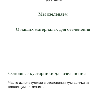
Мы озеленяем
Новые Жилые Комплексы
Аэропорт Шереметьево
Екатерининский парк
Павшинская пойма
Комплекс Лужники
Московский центр
Парк Сокольники
Серебряный бор
Поклонная гора
КП Миллениум
Парк Горького
ВДНХ
О наших материалах для озеленения
Основные кустарники для озеленения
Часто используемые в озеленении кустарники из
коллекции питомника