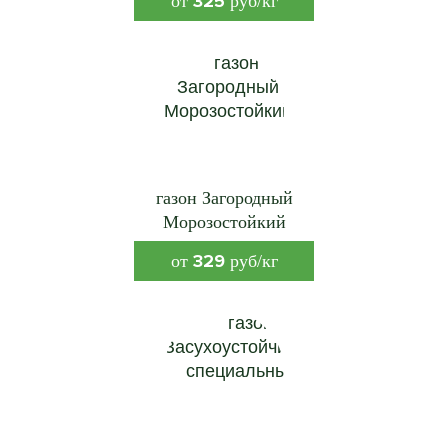
325
от
руб/кг
газон Загородный
Морозостойкий
329
от
руб/кг