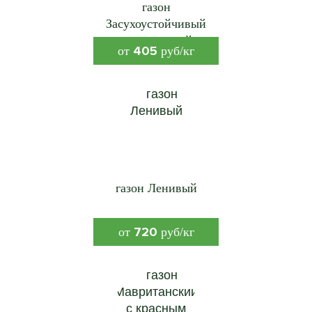
газон
Засухоустойчивый
специальный
405
от
руб/кг
газон Ленивый
720
от
руб/кг