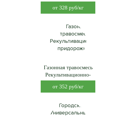
от
328
руб/кг
Газонная травосмесь
Рекультивационно-
придорожная
от
352
руб/кг