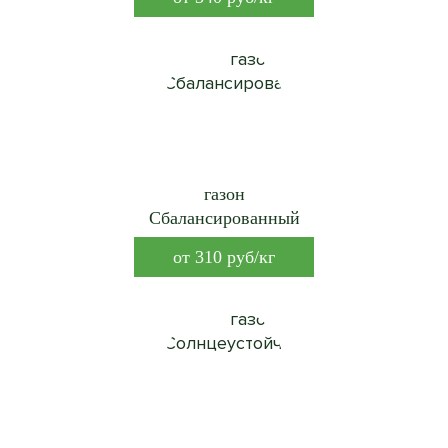
газон
Сбалансированный
от
310
руб/кг