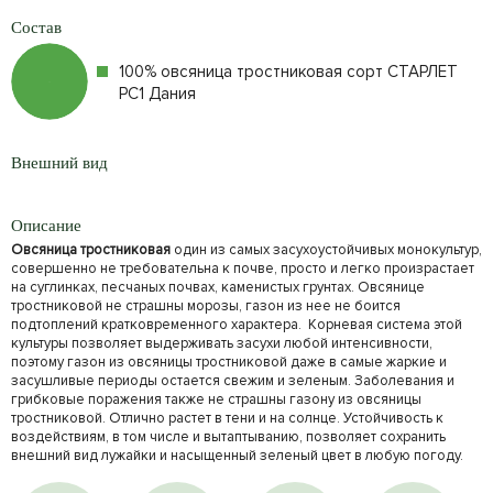
Состав
100% овсяница тростниковая сорт СТАРЛЕТ
РС1 Дания
Внешний вид
Описание
Овсяница тростниковая
один из самых засухоустойчивых монокультур,
совершенно не требовательна к почве, просто и легко произрастает
на суглинках, песчаных почвах, каменистых грунтах. Овсянице
тростниковой не страшны морозы, газон из нее не боится
подтоплений кратковременного характера. Корневая система этой
культуры позволяет выдерживать засухи любой интенсивности,
поэтому газон из овсяницы тростниковой даже в самые жаркие и
засушливые периоды остается свежим и зеленым. Заболевания и
грибковые поражения также не страшны газону из овсяницы
тростниковой. Отлично растет в тени и на солнце. Устойчивость к
воздействиям, в том числе и вытаптыванию, позволяет сохранить
внешний вид лужайки и насыщенный зеленый цвет в любую погоду.