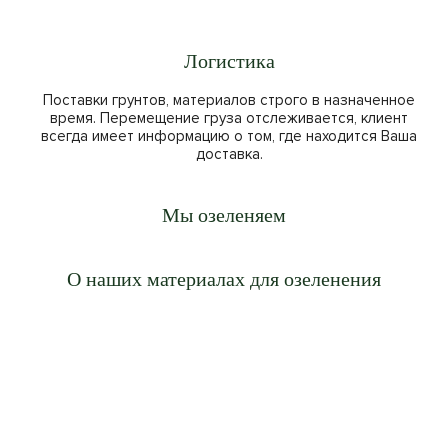
Логистика
Поставки грунтов, материалов строго в назначенное
время. Перемещение груза отслеживается, клиент
всегда имеет информацию о том, где находится Ваша
доставка.
Мы озеленяем
Новые Жилые Комплексы
Аэропорт Шереметьево
Екатерининский парк
Комплекс Лужники
Московский центр
Павшинская пойма
Парк Сокольники
Серебряный бор
Поклонная гора
КП Миллениум
Парк Горького
ВДНХ
О наших материалах для озеленения