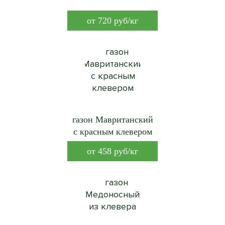
от
720
руб/кг
газон Мавританский
с красным клевером
от
458
руб/кг