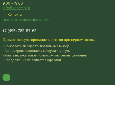
9:00 - 19:00
info@zaocmp.ru
Контакты
Политика конфиденциальности
+7 (495) 783-87-63
Прямое консультирование клиентов при первом звонке
- Помогает Вам сделать правильный выбор
- Сформировать поставку сразу за 4 минуты
- Узнать нюансы типов почвогрунтов, семян, саженцев
- Предложения не являются офертой