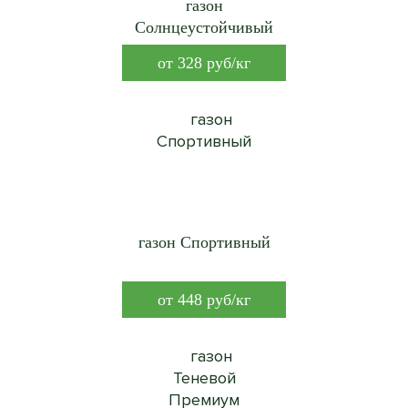
газон
Солнцеустойчивый
от
328
руб/кг
газон Спортивный
от
448
руб/кг