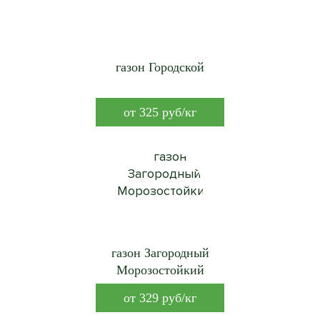
газон Городской
от
325
руб/кг
газон Загородный
Морозостойкий
от
329
руб/кг