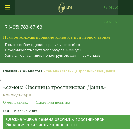
ЦМП
+7 (495)
783-87-
+7 (495) 783-87-63
Прямое консультирование клиентов при первом звонке
63
- Помогает Вам сделать правильный выбор
- Сформировать поставку сразу за 4 минуты
- Узнать нюансы типов почвогрунтов, семян, саженцев
Главная
-
Семена трав
- семена Овсяница тростниковая Дания
\
«семена Овсяница тростниковая Дания»
монокультура
О компонентах
Скидочная политика
ГОСТ Р-52325-2005
Свежие живые семена овсяницы тростниковой.
Экологически чистые компоненты.