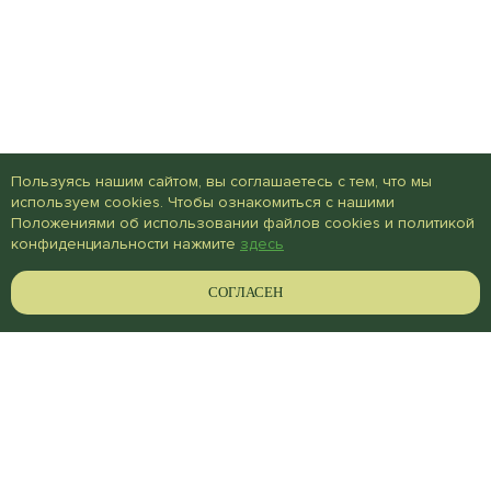
Пользуясь нашим сайтом, вы соглашаетесь с тем, что мы
используем cookies. Чтобы ознакомиться с нашими
Положениями об использовании файлов cookies и политикой
конфиденциальности нажмите
здесь
СОГЛАСЕН
Ваше имя *
Ваш телефон *