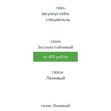
газон
Засухоустойчивый
специальный
от
405
руб/кг
газон Ленивый