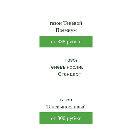
газон Теневой
Премиум
от
338
руб/кг
газон
Теневыносливый
Стандарт
от
300
руб/кг