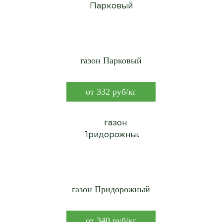
газон Парковый
от
332
руб/кг
газон Придорожный
от
340
руб/кг