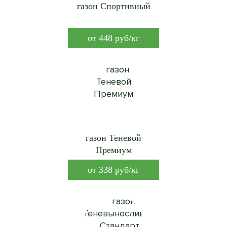
газон Спортивный
от
448
руб/кг
газон Теневой
Премиум
от
338
руб/кг