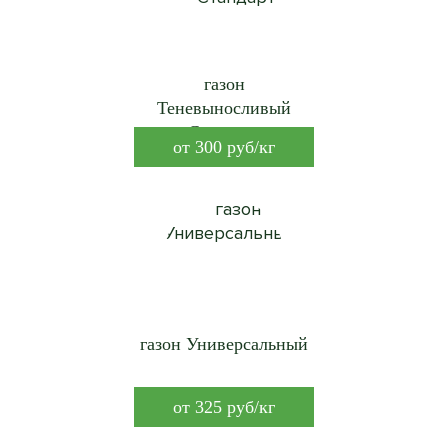
газон
Теневыносливый
Стандарт
от
300
руб/кг
газон Универсальный
от
325
руб/кг