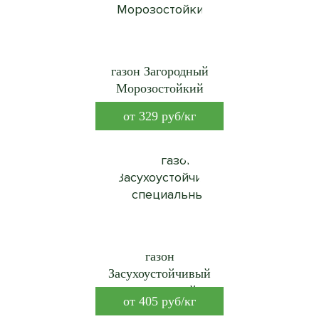
газон Загородный
Морозостойкий
от
329
руб/кг
газон
Засухоустойчивый
специальный
от
405
руб/кг