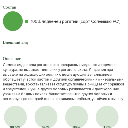
Состав
100% лядвенец рогатый (сорт Солнышко РС1)
Внешний вид
Описание
Семена лядвенеца рогатого это прекрасный медонос и кормовая
культура, не вызывает тимпании у рогатого скота. Лядвянец при
высадке на отдыхающих землях с последующим запахиванием,
обогащает участок азотом и другими органическими и минеральными
веществами, восстанавливает структуру почвы в очищает от сорняков
и вредителей. Лучше других бобовых развивается и даёт хорошие
урожаи на бедных почвах. Зацветает раньше других бобовых и
вегетирует до поздней осени, оставаясь зелёным; устойчив к выпасу.
99,5%
96%
86%
12%