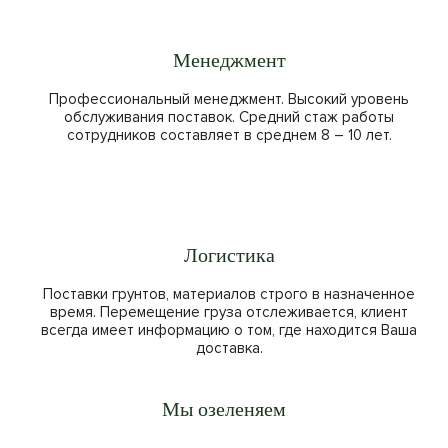
Менеджмент
Профессиональный менеджмент. Высокий уровень
обслуживания поставок. Средний стаж работы
сотрудников составляет в среднем 8 – 10 лет.
Логистика
Поставки грунтов, материалов строго в назначенное
время. Перемещение груза отслеживается, клиент
всегда имеет информацию о том, где находится Ваша
доставка.
Мы озеленяем
Новые Жилые Комплексы
Аэропорт Шереметьево
Екатерининский парк
Комплекс Лужники
Московский центр
Павшинская пойма
Парк Сокольники
Серебряный бор
Поклонная гора
КП Миллениум
Парк Горького
ВДНХ