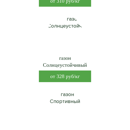
от
310
руб/кг
газон
Солнцеустойчивый
от
328
руб/кг