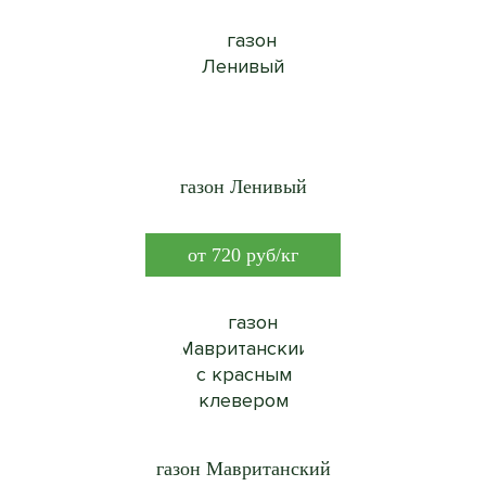
газон Ленивый
от
720
руб/кг
газон Мавританский