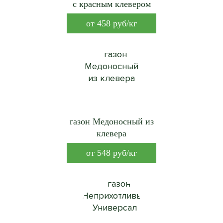
с красным клевером
от
458
руб/кг
газон Медоносный из
клевера
от
548
руб/кг