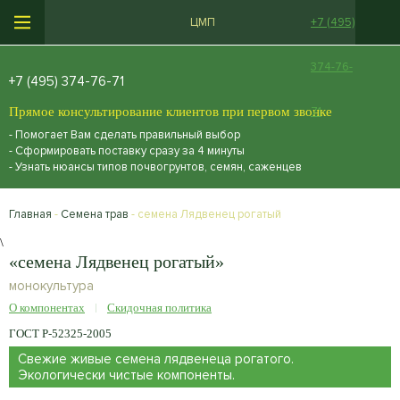
ЦМП
+7 (495)
374-76-
+7 (495) 374-76-71
Прямое консультирование клиентов при первом звонке
71
- Помогает Вам сделать правильный выбор
- Сформировать поставку сразу за 4 минуты
- Узнать нюансы типов почвогрунтов, семян, саженцев
Главная
-
Семена трав
- семена Лядвенец рогатый
\
«семена Лядвенец рогатый»
монокультура
О компонентах
Скидочная политика
ГОСТ Р-52325-2005
Свежие живые семена лядвенеца рогатого.
Экологически чистые компоненты.